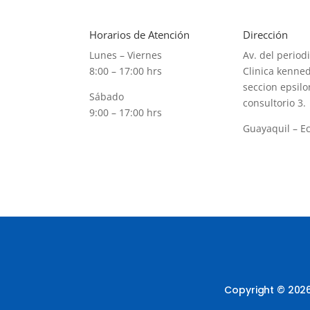
Horarios de Atención
Dirección
Lunes – Viernes
Av. del periodi
8:00 – 17:00 hrs
Clinica kenned
seccion epsilo
Sábado
consultorio 3.
9:00 – 17:00 hrs
Guayaquil – E
Copyright © 2026