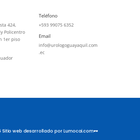
Teléfono
sta 424,
+593
99075 6352
y Policentro
Email
n 1er piso
info@urologoguayaquil.com
.ec
cuador
 Sitio web desarrollado por Lumocai.com🕶