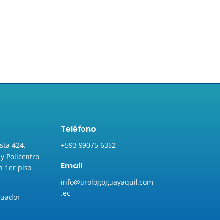
Teléfono
sta 424,
+593
99075 6352
y Policentro
Email
n 1er piso
info@urologoguayaquil.com
.ec
cuador